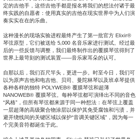
定的吉他手，这些吉他手都是报名将我们的想法付诸于最
终实践的自愿者：使用真实的吉他在现实世界中为人们演
奏实实在在的乐曲。
这种漫长的现场实验进程最终产生了第一批官方 Elixir®
琴弦原型，它们被送给 5,000 名音乐家进行测试。经过最
后的一些反馈与调整，我们最终制作出的覆膜琴弦得到了
世界上最苛刻的测试装置——音乐家耳朵的认可。
自那以后，我们百尺竿头，更进一步。时至今日，我们可
以为原声吉他和电吉他、贝司、曼陀林琴以及班卓琴提供
各种各样的独特 POLYWEB® 覆膜琴弦和超薄
NANOWEB® 覆膜琴弦。每种琴弦都可演绎出不同的音色
“风格”，但所有琴弦都来源于同一种想法：在琴弦上覆盖
一层超薄的高级聚合物涂层以保护其免受腐蚀和污渍，并
避开绕线间的关键区域以保护“音调关键区域”，因为每一
个完美音符都诞生于此。