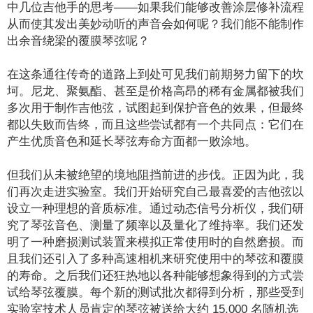
中几位吉他手的思考——如果我们能够改善涂层修补流程
从而使其发出美妙动听的声音会如何呢？我们能不能制作
出余音绕梁的覆膜琴弦呢？
在这条通往传奇的道路上到处可见我们前期努力留下的坎
坷。尼龙、聚氨酯、甚至是价格高昂的稀有金属都被我们
多次用于制作吉他弦，试图起到保护音色的效果，但最终
都以失败而告终，而且这些尝试都有一个共同点：它们在
产生优质音色和延长琴弦寿命方面都一败涂地。
但我们从未被绝望的境地阻挡前进的步伐。正因为此，我
们再次走进实验室。我们开始研究自己最喜爱的吉他弦以
设立一种理想的音质标准。通过动态信号分析仪，我们研
究了琴弦音色、测量了频率以及量化了维持率。我们还发
明了一种磨损测试装置来模拟正常使用时的自然磨损。而
且我们还引入了多种高速相机来研究使用中的琴弦和覆膜
的寿命。之后我们还狂热地以各种能够想象得到的方式尝
试给琴弦覆膜。每个新的测试批次都得到分析，那些受到
实验室技术人员肯定的琴弦被送给大约 15,000 名随机选