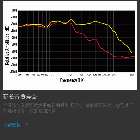
延长音质寿命
当琴弦的音频强度大不如新则视为"死弦"。弹奏新琴弦时，您可以听
到高频泛音，乐器音调洪亮。
了解更多