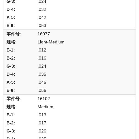
.024
.032
.042
.053
16077
Light-Medium
.012
.016
.024
.035
.045
.056
16102
Medium
.013
.017
.026
.035